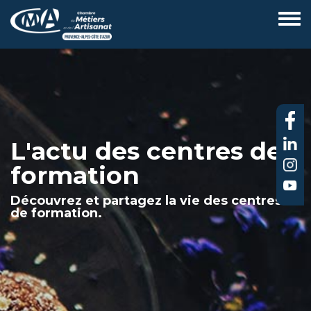
Aller
au
contenu
principal
L'actu des centres de
formation
Découvrez et partagez la vie des centres
de formation.