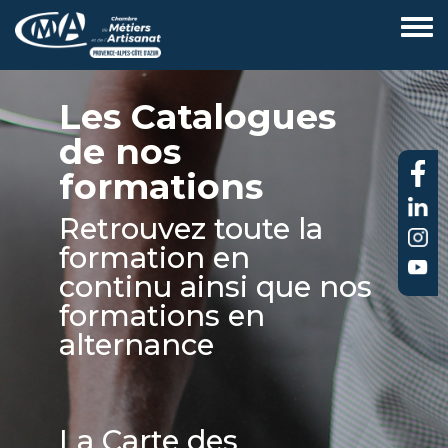
Aller
au
contenu
principal
Les Catalogues
de nos
formations
Retrouvez toute la
formation en
continu ainsi que nos
formations en
alternance
La Carte des