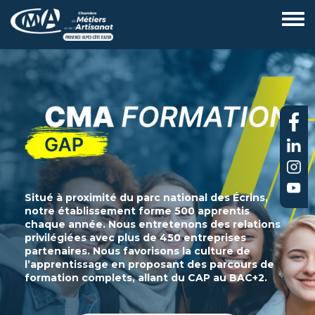
Aller
au
contenu
principal
Situé à proximité du parc national des Écrins,
notre établissement forme 500 apprentis
chaque année. Nous entretenons des relations
privilégiées avec plus de 450 entreprises
partenaires. Nous favorisons la culture de
l’apprentissage en proposant des parcours de
formation complets, allant du CAP au BAC+2.