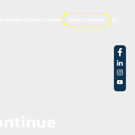
tualités
Espace Ypareo
Nous Contacter
|
Actualités
Espace Ypareo
Nous Contacter
ontinue